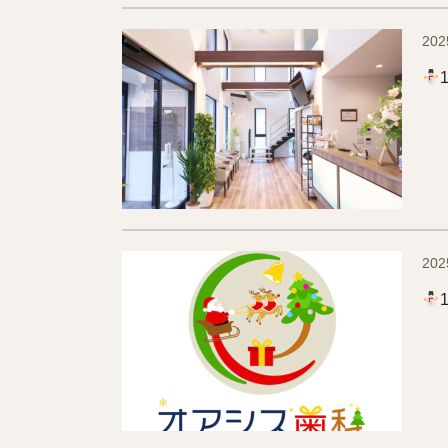
202
202