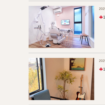
202
202