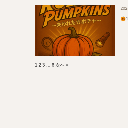
202
1
2
3
…
6
次へ »