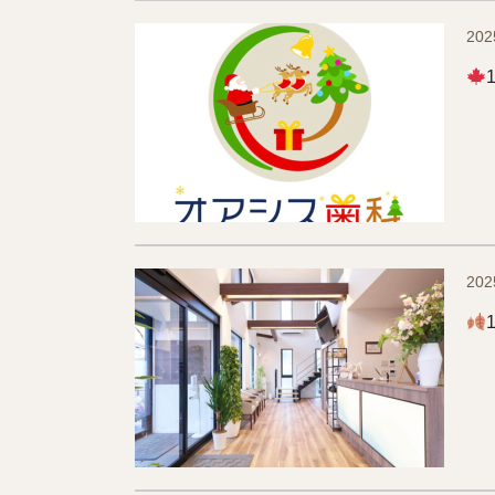
202
202