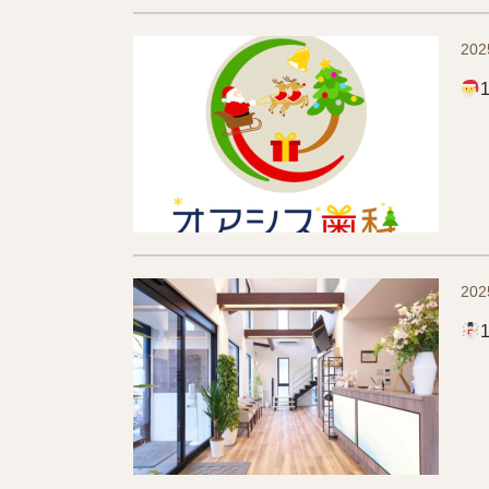
202
202