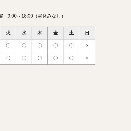
 9:00～18:00（昼休みなし）
火
水
木
金
土
日
〇
〇
〇
〇
〇
×
〇
〇
〇
〇
〇
×