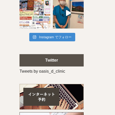
Instagram でフォロー
Twitter
Tweets by oasis_d_clinic